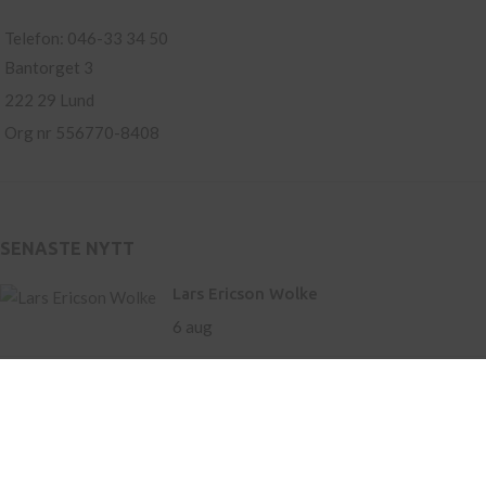
Telefon: 046-33 34 50
Bantorget 3
222 29 Lund
Org nr 556770-8408
SENASTE NYTT
Lars Ericson Wolke
6 aug
Ny roman av Hamnet-
författaren Maggie O’Farrell
– storslaget om liv och
landskap
21 maj