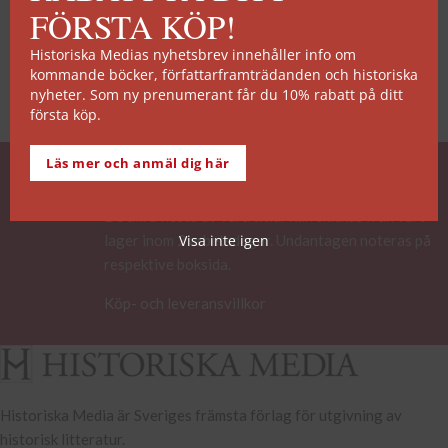
FÖRSTA KÖP!
Historiska Medias nyhetsbrev innehåller info om
kommande böcker, författarframträdanden och historiska
nyheter. Som ny prenumerant får du 10% rabatt på ditt
första köp.
Läs mer och anmäl dig här
SNABB ORDERHANTERING
De allra flesta av våra titlar kan skickas från vårt
lager inom 2 arbetsdagar. Undantagen noteras på
Visa inte igen
respektive boksida.
Köp- och leveransvillkor
Historiska Media är Sveriges främsta förlag för utgivning av
historisk litteratur.