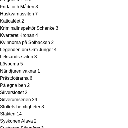
Frida och Mårten
3
Huskvarnasviten
7
Kattcaféet
2
Kriminalinspektör Schenke
3
Kvarteret Kronan
4
Kvinnorna på Solbacken
2
Legenden om Orm Junger
4
Leksands-sviten
3
Lövberga
5
När djuren vaknar
1
Prästdöttrarna
6
På egna ben
2
Silverslottet
2
Silverörnserien
24
Slottets hemligheter
3
Släkten
14
Syskonen Alava
2