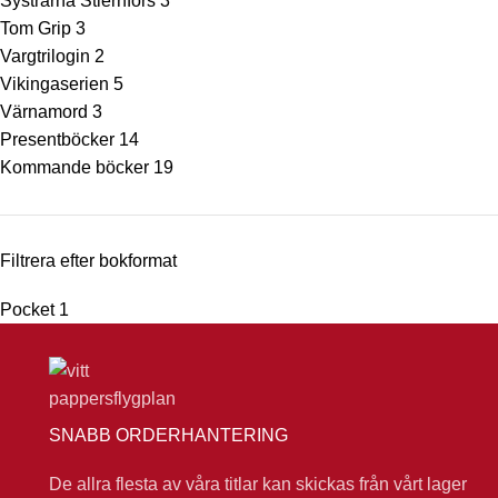
Systrarna Stiernfors
3
Tom Grip
3
Vargtrilogin
2
Vikingaserien
5
Värnamord
3
Presentböcker
14
Kommande böcker
19
Filtrera efter bokformat
Pocket
1
SNABB ORDERHANTERING
De allra flesta av våra titlar kan skickas från vårt lager