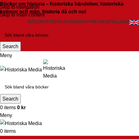
Böcker om historia – historiska händelser, historiska
Skip to navigation
kvinnor och män, historia då och nu!
Skip to main content
INTEGRITETSPOLICY
KONTAKT
PRESS
KÖPVILLKOR
Search
Meny
Search
0
items
0
kr
Meny
0
items