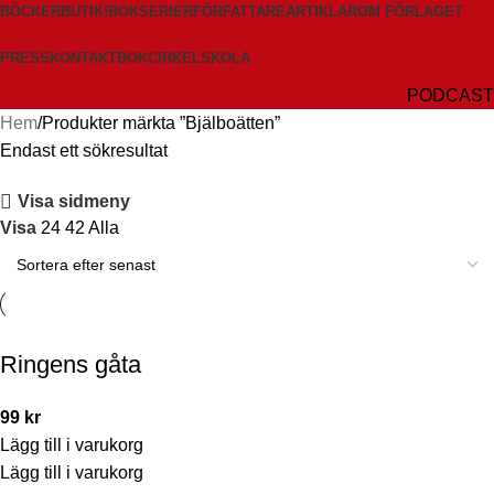
BÖCKER
BUTIK!
BOKSERIER
FÖRFATTARE
ARTIKLAR
OM FÖRLAGET
PRESS
KONTAKT
BOKCIRKEL
SKOLA
PODCAST
Hem
Produkter märkta ”Bjälboätten”
Endast ett sökresultat
Visa sidmeny
Visa
24
42
Alla
Ringens gåta
99
kr
Lägg till i varukorg
Lägg till i varukorg