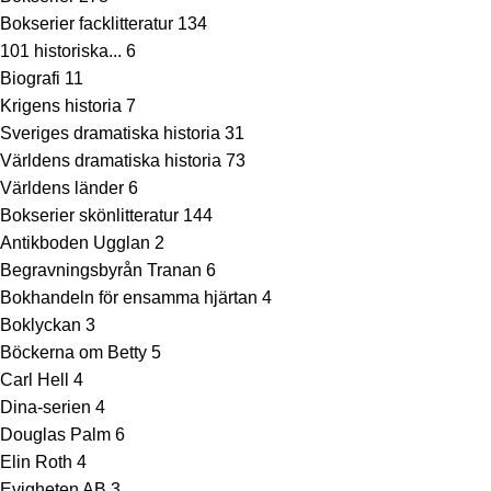
Bokserier facklitteratur
134
101 historiska...
6
Biografi
11
Krigens historia
7
Sveriges dramatiska historia
31
Världens dramatiska historia
73
Världens länder
6
Bokserier skönlitteratur
144
Antikboden Ugglan
2
Begravningsbyrån Tranan
6
Bokhandeln för ensamma hjärtan
4
Boklyckan
3
Böckerna om Betty
5
Carl Hell
4
Dina-serien
4
Douglas Palm
6
Elin Roth
4
Evigheten AB
3