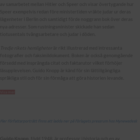
av samarbetet mellan Hitler och Speer och visar övertygande hur
Speer exempelvis redan före ministertiden vräkte judar ur deras
lägenheter i Berlin och samtidigt förde noggrann bok över deras
nya adresser. Som rustningsminister skickade han sedan
tiotusentals tvångsarbetare och judar i döden.
Tredje rikets hemligheter
är rikt illustrerad med intressanta
fotografier och faksimildokument. Boken är också genomgående
försedd med insprängda citat och faktarutor vilket förhöjer
läsupplevelsen. Guido Knopp är känd för sin lättillgängliga
språkliga stil och för sin förmåga att göra historien levande.
Visa mer
Fler författarporträtt finns att ladda ner på förlagets pressrum hos Mynewsdesk
Guido Knopp
, född 1948, är professor i historia och en av