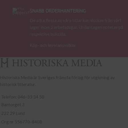
SNABB ORDERHANTERING
De allra flesta av våra titlar kan skickas från vårt
lager inom 2 arbetsdagar. Undantagen noteras på
respektive boksida.
Köp- och leveransvillkor
Historiska Media är Sveriges främsta förlag för utgivning av
historisk litteratur.
Telefon: 046-33 34 50
Bantorget 3
222 29 Lund
Org nr 556770-8408