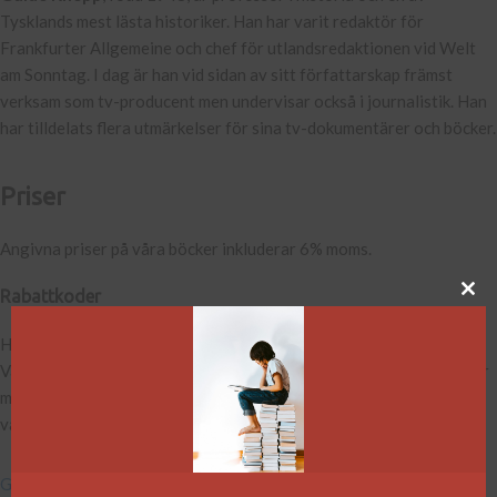
Tysklands mest lästa historiker. Han har varit redaktör för
Frankfurter Allgemeine och chef för utlandsredaktionen vid Welt
am Sonntag. I dag är han vid sidan av sitt författarskap främst
verksam som tv-producent men undervisar också i journalistik. Han
har tilldelats flera utmärkelser för sina tv-dokumentärer och böcker.
Priser
Angivna priser på våra böcker inkluderar 6% moms.
Rabattkoder
Har du en rabattkod skriver du i den i fältet under varukorgen.
Varukorgen ser annorlunda ut beroende på om du är på datorn eller
mobil eller läsplatta, men rabattkodsfältet är alltid placerad under
varukorgen.
Gå direkt till varukorgen