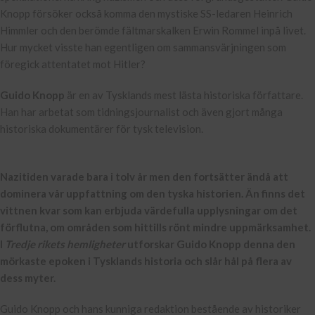
Knopp försöker också komma den mystiske SS-ledaren Heinrich
Himmler och den berömde fältmarskalken Erwin Rommel inpå livet.
Hur mycket visste han egentligen om sammansvärjningen som
föregick attentatet mot Hitler?
Guido Knopp
är en av Tysklands mest lästa historiska författare.
Han har arbetat som tidningsjournalist och även gjort många
historiska dokumentärer för tysk television.
Nazitiden varade bara i tolv år men den fortsätter ändå att
dominera vår uppfattning om den tyska historien. Än finns det
vittnen kvar som kan erbjuda värdefulla upplysningar om det
förflutna, om områden som hittills rönt mindre uppmärksamhet.
I
Tredje rikets hemligheter
utforskar Guido Knopp denna den
mörkaste epoken i Tysklands historia och slår hål på flera av
dess myter.
Guido Knopp och hans kunniga redaktion bestående av historiker