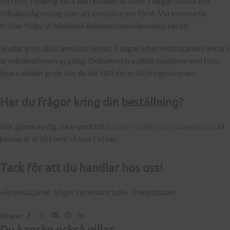
till felet. Felaktig vara ska reklameras inom 5 dagar. Skicka inte
tillbaka någonting utan att kontakta oss först. Vid eventuella
tvister följer vi Allmänna Reklamationsnämndens beslut.
Skadat gods skall anmälas senast 5 dagar efter mottagandet annars
är reklamationen ej giltig. Dokumentera alltid skadorna med foto.
Spara skadat gods tills du har fått din ersättningsleverans.
Har du frågor kring din beställning?
Hör gärna av dig via e-post till
kundservice@historiskamedia.se
så
besvarar vi ditt mejl så snart vi kan.
Tack för att du handlar hos oss!
»En avslöjande, högst intressant bok.« Ölandsbladet
Share:
Du kanske också gillar …