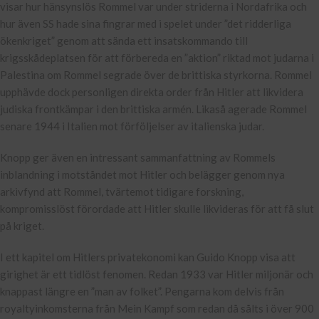
visar hur hänsynslös Rommel var under striderna i Nordafrika och
hur även SS hade sina fingrar med i spelet under ”det ridderliga
ökenkriget” genom att sända ett insatskommando till
krigsskådeplatsen för att förbereda en ”aktion” riktad mot judarna i
Palestina om Rommel segrade över de brittiska styrkorna. Rommel
upphävde dock personligen direkta order från Hitler att likvidera
judiska frontkämpar i den brittiska armén. Likaså agerade Rommel
senare 1944 i Italien mot förföljelser av italienska judar.
Knopp ger även en intressant sammanfattning av Rommels
inblandning i motståndet mot Hitler och belägger genom nya
arkivfynd att Rommel, tvärtemot tidigare forskning,
kompromisslöst förordade att Hitler skulle likvideras för att få slut
på kriget.
I ett kapitel om Hitlers privatekonomi kan Guido Knopp visa att
girighet är ett tidlöst fenomen. Redan 1933 var Hitler miljonär och
knappast längre en ”man av folket”. Pengarna kom delvis från
royaltyinkomsterna från Mein Kampf som redan då sålts i över 900