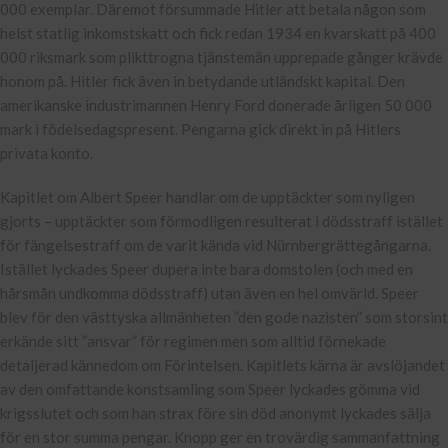
000 exemplar. Däremot försummade Hitler att betala någon som
helst statlig inkomstskatt och fick redan 1934 en kvarskatt på 400
000 riksmark som plikttrogna tjänstemän upprepade gånger krävde
honom på. Hitler fick även in betydande utländskt kapital. Den
amerikanske industrimannen Henry Ford donerade årligen 50 000
mark i födelsedagspresent. Pengarna gick direkt in på Hitlers
privata konto.
Kapitlet om Albert Speer handlar om de upptäckter som nyligen
gjorts – upptäckter som förmodligen resulterat i dödsstraff istället
för fängelsestraff om de varit kända vid Nürnbergrättegångarna.
Istället lyckades Speer dupera inte bara domstolen (och med en
hårsmån undkomma dödsstraff) utan även en hel omvärld. Speer
blev för den västtyska allmänheten ”den gode nazisten” som storsint
erkände sitt ”ansvar” för regimen men som alltid förnekade
detaljerad kännedom om Förintelsen. Kapitlets kärna är avslöjandet
av den omfattande konstsamling som Speer lyckades gömma vid
krigsslutet och som han strax före sin död anonymt lyckades sälja
för en stor summa pengar. Knopp ger en trovärdig sammanfattning