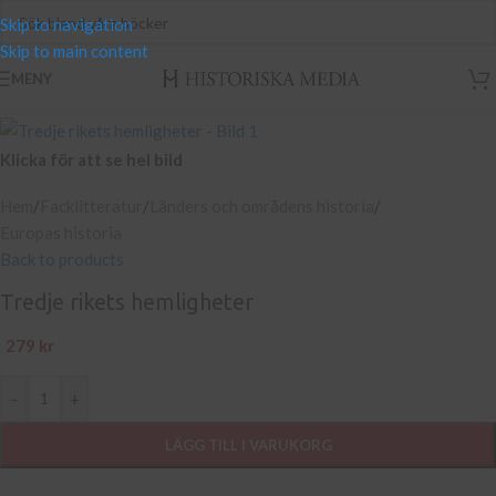
Skip to navigation
Skip to main content
MENY
Klicka för att se hel bild
Hem
/
Facklitteratur
/
Länders och områdens historia
/
Europas historia
Back to products
Tredje rikets hemligheter
279
kr
-
+
LÄGG TILL I VARUKORG