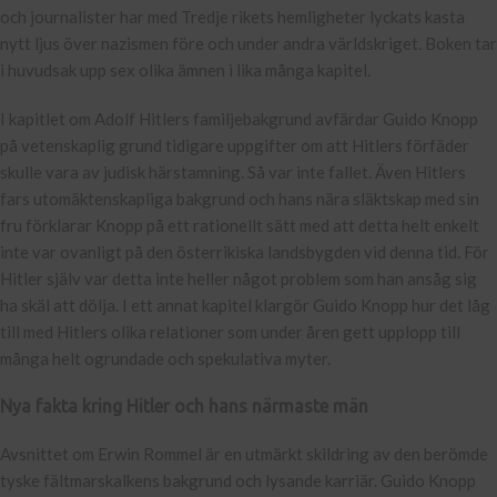
och journalister har med Tredje rikets hemligheter lyckats kasta
nytt ljus över nazismen före och under andra världskriget. Boken tar
i huvudsak upp sex olika ämnen i lika många kapitel.
I kapitlet om Adolf Hitlers familjebakgrund avfärdar Guido Knopp
på vetenskaplig grund tidigare uppgifter om att Hitlers förfäder
skulle vara av judisk härstamning. Så var inte fallet. Även Hitlers
fars utomäktenskapliga bakgrund och hans nära släktskap med sin
fru förklarar Knopp på ett rationellt sätt med att detta helt enkelt
inte var ovanligt på den österrikiska landsbygden vid denna tid. För
Hitler själv var detta inte heller något problem som han ansåg sig
ha skäl att dölja. I ett annat kapitel klargör Guido Knopp hur det låg
till med Hitlers olika relationer som under åren gett upplopp till
många helt ogrundade och spekulativa myter.
Nya fakta kring Hitler och hans närmaste män
Avsnittet om Erwin Rommel är en utmärkt skildring av den berömde
tyske fältmarskalkens bakgrund och lysande karriär. Guido Knopp