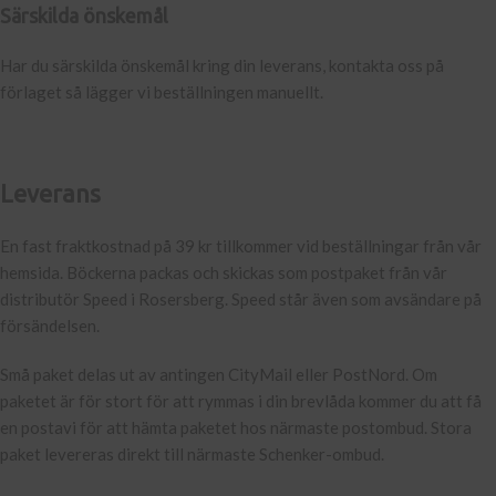
Särskilda önskemål
Har du särskilda önskemål kring din leverans, kontakta oss på
förlaget så lägger vi beställningen manuellt.
Leverans
En fast fraktkostnad på 39 kr tillkommer vid beställningar från vår
hemsida. Böckerna packas och skickas som postpaket från vår
distributör Speed i Rosersberg. Speed står även som avsändare på
försändelsen.
Små paket delas ut av antingen CityMail eller PostNord. Om
paketet är för stort för att rymmas i din brevlåda kommer du att få
en postavi för att hämta paketet hos närmaste postombud. Stora
paket levereras direkt till närmaste Schenker-ombud.