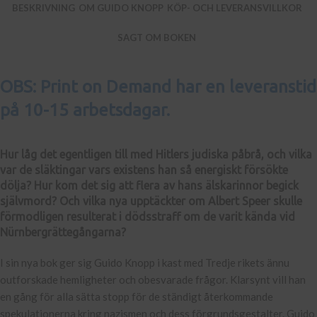
BESKRIVNING
OM GUIDO KNOPP
KÖP- OCH LEVERANSVILLKOR
SAGT OM BOKEN
OBS: Print on Demand har en leveranstid
på 10-15 arbetsdagar.
Hur låg det egentligen till med Hitlers judiska påbrå, och vilka
var de släktingar vars existens han så energiskt försökte
dölja? Hur kom det sig att flera av hans älskarinnor begick
självmord? Och vilka nya upptäckter om Albert Speer skulle
förmodligen resulterat i dödsstraff om de varit kända vid
Nürnbergrättegångarna?
I sin nya bok ger sig Guido Knopp i kast med Tredje rikets ännu
outforskade hemligheter och obesvarade frågor. Klarsynt vill han
en gång för alla sätta stopp för de ständigt återkommande
spekulationerna kring nazismen och dess förgrundsgestalter. Guido