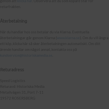
genom att
klicka här
. Observera att du som köpare står för
returfrakten.
Återbetalning
När du handlar hos oss betalar du via Klarna. Eventuella
återbetalningar går genom Klarna (
www.klarna.se
). Om du vill ångra
ett köp, klicka här så sker återbetalningen automatiskt. Om ditt
ärende handlar om något annat, kontakta oss på
kundservice@historiskamedia.se
.
Returadress
Speed Logistics
Returavd: Historiska Media
Metallvägen 31, Port 7-11
19572 ROSERSBERG