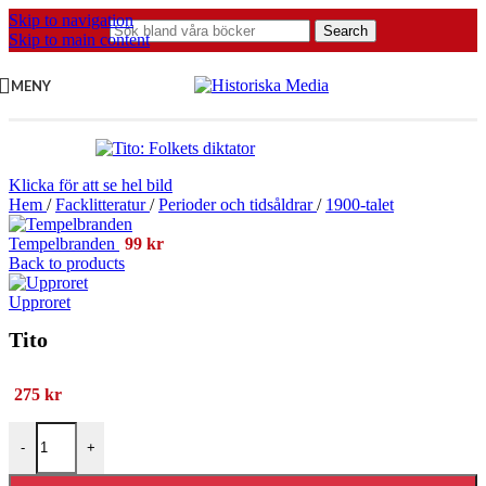
Skip to navigation
Search
Skip to main content
MENY
Klicka för att se hel bild
Hem
/
Facklitteratur
/
Perioder och tidsåldrar
/
1900-talet
Tempelbranden
99
kr
Back to products
Upproret
Tito
275
kr
Tito mängd
-
+