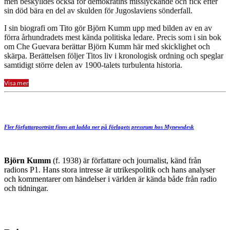
men beskylldes också för demokratins misslyckande och fick efter
sin död bära en del av skulden för Jugoslaviens sönderfall.
I sin biografi om Tito gör Björn Kumm upp med bilden av en av
förra århundradets mest kända politiska ledare. Precis som i sin bok
om Che Guevara berättar Björn Kumm här med skicklighet och
skärpa. Berättelsen följer Titos liv i kronologisk ordning och speglar
samtidigt större delen av 1900-talets turbulenta historia.
Visa mer
Fler författarporträtt finns att ladda ner på förlagets pressrum hos Mynewsdesk
Björn Kumm
(f. 1938) är författare och journalist, känd från
radions P1. Hans stora intresse är utrikespolitik och hans analyser
och kommentarer om händelser i världen är kända både från radio
och tidningar.