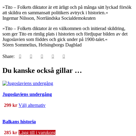
»Tito – Folkets diktator är ett ärligt och på många sätt lyckad försök
att skildra en sammansatt politikers avtryck i historien.«
Ingemar Nilsson, Norrländska Socialdemokraten
»Tito – Folkets diktator är en välkommen och initierad skildring,
som ger Tito en rimlig plats i historien och fördjupar bilden av det
Jugoslavien som föddes och gick under på 1900-talet.«
Sören Sommelius, Helsingborgs Dagblad
Share:
Du kanske också gillar …
Jugoslaviens undergång
Den
299
kr
Välj alternativ
här
produkten
har
Balkans historia
flera
varianter.
285
kr
Lägg till i varukorg