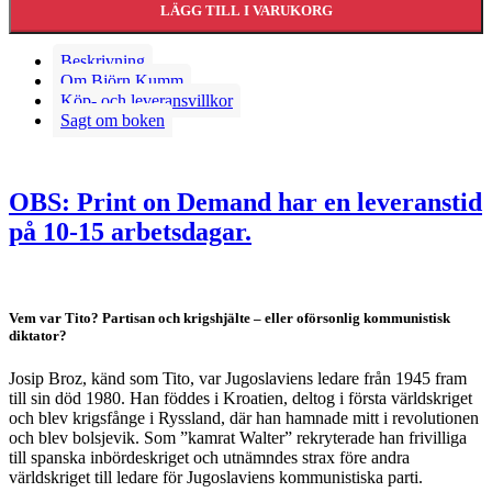
LÄGG TILL I VARUKORG
Beskrivning
Om Björn Kumm
Köp- och leveransvillkor
Sagt om boken
OBS: Print on Demand har en leveranstid
på 10-15 arbetsdagar.
Vem var Tito? Partisan och krigshjälte – eller oförsonlig kommunistisk
diktator?
Josip Broz, känd som Tito, var Jugoslaviens ledare från 1945 fram
till sin död 1980. Han föddes i Kroatien, deltog i första världskriget
och blev krigsfånge i Ryssland, där han hamnade mitt i revolutionen
och blev bolsjevik. Som ”kamrat Walter” rekryterade han frivilliga
till spanska inbördeskriget och utnämndes strax före andra
världskriget till ledare för Jugoslaviens kommunistiska parti.