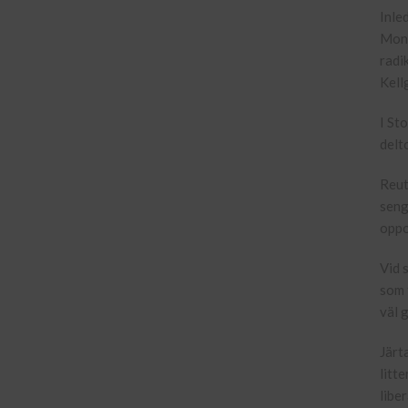
Inle
Mont
radi
Kell
I St
delt
Reut
seng
oppo
Vid 
som 
väl 
Järt
litt
libe