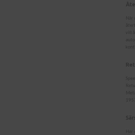
Åte
När 
åter
vill
auto
kont
Ret
Spee
Retu
Meta
195
Sär
Har 