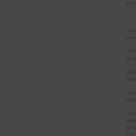
på f
»En 
inte
»Pet
av n
»Gun
libe
»En 
mord
»Den
unde
intr
Det 