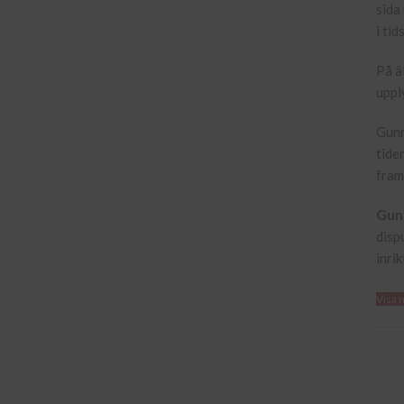
sida
i ti
På ä
uppl
Gunn
tide
fram
Gunn
disp
inrik
Visa 