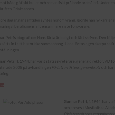
 mot både götiskt buller och romantiskt prålande ordmåleri. Under en 
dskriften Odalmannen.
ldre dagar, när samtiden syntes honom vrång, gjorde han ny karriär so
ysningsliberalismens allt ensammare siste försvarare.
ar Petris biografi om Hans Järta är ledigt och lätt skriven. Den följ
n sätts in i sitt historiska sammanhang. Hans Järtas egen skarpa satir
ställningen.
ar Petri
, f. 1944, har varit statssekreterare, generaldirektör, VD 
uterade 2008 på avhandlingen
Författarrättens genombrott
och har 
tning.
mer
Gunnar Petri
, f. 1944, har v
och preses i Musikaliska Aka
Författarrättens genombrott
o