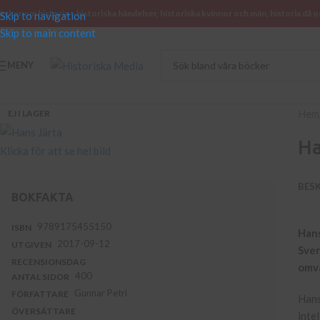
öcker om historia – historiska händelser, historiska kvinnor och män, historia då o
Skip to navigation
Skip to main content
MENY
Hem
EJ I LAGER
Ha
Klicka för att se hel bild
BES
BOKFAKTA
9789175455150
ISBN
Hans
2017-09-12
UTGIVEN
Sver
RECENSIONSDAG
omva
400
ANTAL SIDOR
Gunnar Petri
FÖRFATTARE
Hans
ÖVERSÄTTARE
inte