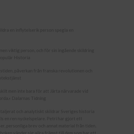
ildra en inflytelserik person spegla en
men viktig person, och för sin ingående skildring
Populär Historia
stiden, påverkan från franska revolutionen och
otekstjänst
skilt men inte bara för att Järta närvarade vid
jorda.« Dalarnas Tidning
aljerat och analytiskt skildrar Sveriges historia
ls en ren nyckelspelare. Petri har gjort ett
er, personliga brev och annat material från tiden.
boken vänder sig allra främst till dem som har ett