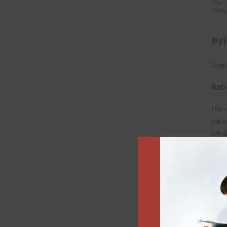
Fler 
förl
Pr
Angi
Rab
Har 
varu
om d
raba
Gå d
Be
Det 