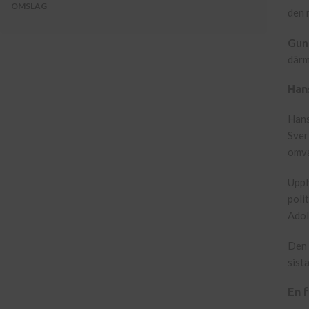
OMSLAG
den 
Gunn
därm
Hans
Hans
Sver
omva
Uppl
poli
Adol
Den 
sist
En f