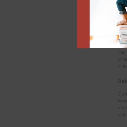
Du k
fakt
förf
kamp
full
Klar
Vänl
orde
ange
Ret
Du h
kons
ditt
står