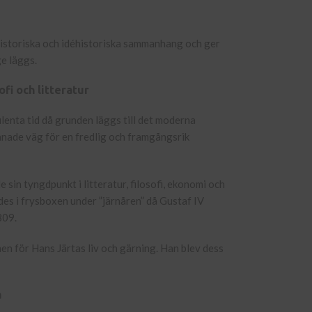
t historiska och idéhistoriska sammanhang och ger
ge läggs.
ofi och litteratur
enta tid då grunden läggs till det moderna
anade väg för en fredlig och framgångsrik
 sin tyngdpunkt i litteratur, filosofi, ekonomi och
des i frysboxen under ”järnåren” då Gustaf IV
809.
n för Hans Järtas liv och gärning. Han blev dess
a