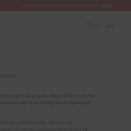
INTEGRITETSPOLICY
KONTAKT
PRESS
KÖPVILLKOR
0
KR
M BOKEN
rbulenta tid då grunden läggs till det moderna
pp banade väg för en fredlig och framgångsrik
nsminister och ämbetsman, självständig
edande roll och blev sedan huvudförfattare till