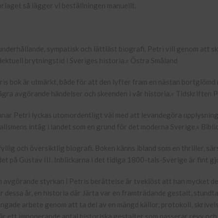
örlaget så lägger vi beställningen manuellt.
underhållande, sympatisk och lättläst biografi. Petri vill genom att sk
llektuell brytningstid i Sveriges historia.« Östra Småland
ris bok är utmärkt, både för att den lyfter fram en nästan bortglömd 
ågra avgörande händelser och skeenden i vår historia.« Tidskriften 
nar Petri lyckas utomordentligt väl med att levandegöra upplysning
ralismens intåg i landet som en grund för det moderna Sverige.« Bibli
fyllig och översiktlig biografi. Boken känns ibland som en thriller, sär
et på Gustav III. Inblickarna i det tidiga 1800-tals-Sverige är fint g
 avgörande styrkan i Petris berättelse är tveklöst att han mycket det
r dessa år, en historia där Järta var en framträdande gestalt, stundta
ängade arbete genom att ta del av en mängd källor, protokoll, skrivels
är ett imponerande antal historiska gestalter som passerar revy och 