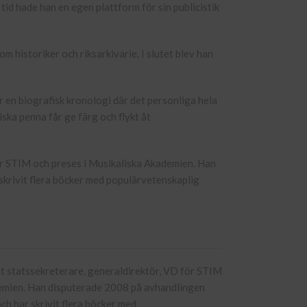
tid hade han en egen plattform för sin publicistik
m historiker och riksarkivarie. I slutet blev han
er en biografisk kronologi där det personliga hela
iska penna får ge färg och flykt åt
för STIM och preses i Musikaliska Akademien. Han
skrivit flera böcker med populärvetenskaplig
arit statssekreterare, generaldirektör, VD för STIM
demien. Han disputerade 2008 på avhandlingen
ch har skrivit flera böcker med