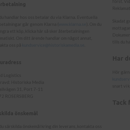
först. Vi
rbetalning
Reklamat
du handlar hos oss betalar du via Klarna. Eventuella
Skadat go
betalningar går genom Klarna (
www.klarna.se
). Om du
mottagand
 ångra ett köp, klicka här så sker återbetalningen
Dokument
matiskt. Om ditt ärende handlar om något annat,
tills du 
akta oss på
kundservice@historiskamedia.se
.
Har d
uradress
Hör gärna
d Logistics
kundserv
ravd: Historiska Media
snart vi k
llvägen 31, Port 7-11
72 ROSERSBERG
Tack f
skilda önskemål
du särskilda önskemål kring din leverans, kontakta oss