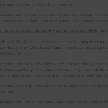
nya regeringsform som skrevs i en rasande fart.
ar Petri
sätter in Hans Järtas växlingsrika och spännande liv i sit
ed en fascinerande bild av den tid då grunden till det moderna Sveri
 Järta var en betydelsefull man i sin samtids politik, filos
 Järta (1774–1847) är en av de personer som bäst speglar den turbul
ige. Han var en av ”1809 års män” som ur nederlag och militärkupp b
ndling av samhället.
ysningstidens sista fas i Sverige var inte naturvetenskaplig utan hade
tik. Denna upplysningsliberalism växte fram under gustaviansk tid, la
f regerade, och blommade sedan ut för att segra efter nederlaget 1
svenska upplysningsliberalismens historia utgör den idémässiga rame
a bastion.
ascinerande inblick i en omvälvande tid i Sveriges histori