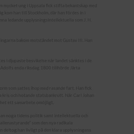
m mycket ung i Uppsala fick stifta bekantskap med
kom han till Stockholm, där han fördes in i
änna ledande upplysningsintellektuella som J. H.
mningarna bakom motståndet mot Gustav III. Han
s i djupaste besvikelse när landet sänktes i de
 Adolfs enda riksdag 1800 tillhörde Järta
orm som sattes ihop med rasande fart. Han fick
a kris och hotande statsbankrutt. När Carl Johan
ghet ett samarbete omöjligt.
han noga tidens politik samt intellektuella och
 ”allenastyrande” som den nya radikala
an deltog han livligt på den klara upplysningens