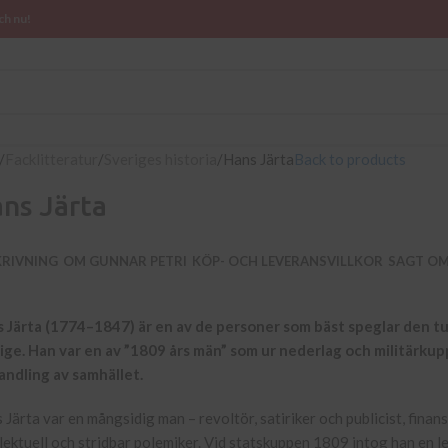
ch nu!
Facklitteratur
Sveriges historia
Hans Järta
Back to products
ns Järta
KRIVNING
OM GUNNAR PETRI
KÖP- OCH LEVERANSVILLKOR
SAGT O
 Järta (1774–1847) är en av de personer som bäst speglar den tu
ige. Han var en av ”1809 års män” som ur nederlag och militärku
ndling av samhället.
 Järta var en mångsidig man – revoltör, satiriker och publicist, fina
llektuell och stridbar polemiker. Vid statskuppen 1809 intog han en l