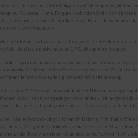
dningsvis skildras Hans Järtas bakgrund och bildningsväg, där han so
esquieu, Rousseau, Hume, Ferguson och Adam Smith. Som sjuttonårig 
kala, konstnärliga och intellektuella kretsar. Han lärde bland annat k
gren och N. von Rosenstein.
ockholm fick Hans Järta även bekanta sig med de intellektuella strö
og själv i den fatala maskeradbalen 1792, då kungen mördades.
erholms regim hälsades av Järta med en entusiasm som snart förbytte
ustavianska ”järnårens” åsiktsförtryck och despotism. Vid Gustaf IV
sitionens ledare och avsade sig demonstrativt sitt adelskap.
statskuppen 1809 spelade han en ledande roll för den nya regeringsf
finansminister i den nya regeringen lotsa landet ur sin avgrundsdjup
gripit rodret med fast hand gjorde Järtas självständighet och omutli
a blev i stället landshövding i sitt hemlän Dalarna. Från Falun följde 
erära debatt. Vad gällde politiken brännmärkte han såväl Carl Johans
ralismen. I den litterära striden mellan den ”gamla” och den ”nya” skol