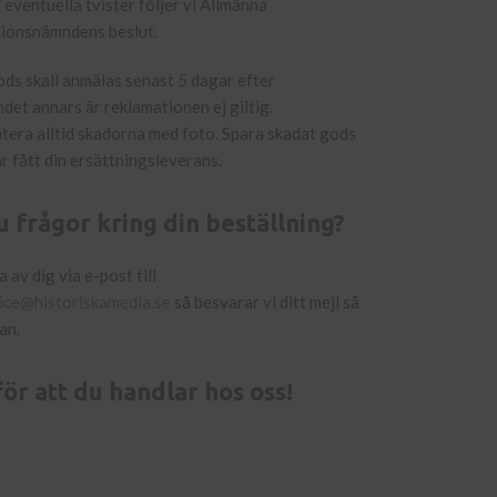
d eventuella tvister följer vi Allmänna
ionsnämndens beslut.
ds skall anmälas senast 5 dagar efter
et annars är reklamationen ej giltig.
era alltid skadorna med foto. Spara skadat gods
har fått din ersättningsleverans.
u frågor kring din beställning?
 av dig via e-post till
ice@historiskamedia.se
så besvarar vi ditt mejl så
an.
ör att du handlar hos oss!