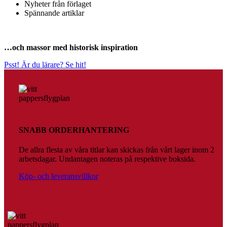
Nyheter från förlaget
Spännande artiklar
…och massor med historisk inspiration
Psst! Är du lärare? Se hit!
SNABB ORDERHANTERING
De allra flesta av våra titlar kan skickas från vårt lager inom 2
arbetsdagar. Undantagen noteras på respektive boksida.
Köp- och leveransvillkor