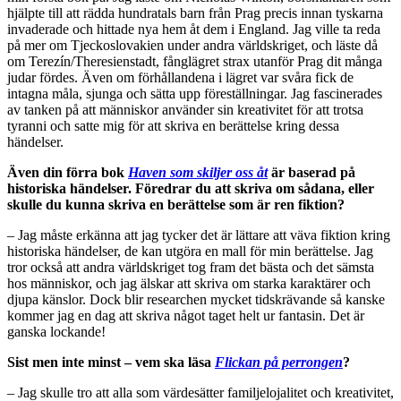
hjälpte till att rädda hundratals barn från Prag precis innan tyskarna
invaderade och hittade nya hem åt dem i England. Jag ville ta reda
på mer om Tjeckoslovakien under andra världskriget, och läste då
om Terezín/Theresienstadt, fånglägret strax utanför Prag dit många
judar fördes. Även om förhållandena i lägret var svåra fick de
intagna måla, sjunga och sätta upp föreställningar. Jag fascinerades
av tanken på att människor använder sin kreativitet för att trotsa
tyranni och satte mig för att skriva en berättelse kring dessa
händelser.
Även din förra bok
Haven som skiljer oss åt
är baserad på
historiska händelser. Föredrar du att skriva om sådana, eller
skulle du kunna skriva en berättelse som är ren fiktion?
– Jag måste erkänna att jag tycker det är lättare att väva fiktion kring
historiska händelser, de kan utgöra en mall för min berättelse. Jag
tror också att andra världskriget tog fram det bästa och det sämsta
hos människor, och jag älskar att skriva om starka karaktärer och
djupa känslor. Dock blir researchen mycket tidskrävande så kanske
kommer jag en dag att skriva något taget helt ur fantasin. Det är
ganska lockande!
Sist men inte minst – vem ska läsa
Flickan på perrongen
?
– Jag skulle tro att alla som värdesätter familjelojalitet och kreativitet,