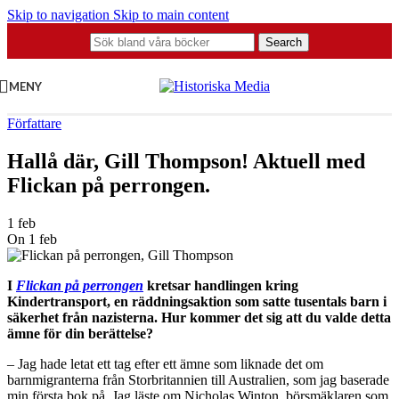
Skip to navigation
Skip to main content
Search
MENY
Författare
Hallå där, Gill Thompson! Aktuell med
Flickan på perrongen.
1 feb
On 1 feb
I
Flickan på perrongen
kretsar handlingen kring
Kindertransport, en räddningsaktion som satte tusentals barn i
säkerhet från nazisterna. Hur kommer det sig att du valde detta
ämne för din berättelse?
– Jag hade letat ett tag efter ett ämne som liknade det om
barnmigranterna från Storbritannien till Australien, som jag baserade
min första bok på. Jag läste om Nicholas Winton, börsmäklaren som