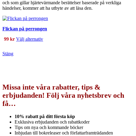
och som gillar hjärtevärmande berättelser baserade på verkliga
händelser, kommer att ha utbyte av att läsa den.
Flickan på perrongen
Den
99
kr
Välj alternativ
här
produkten
Stäng
har
flera
varianter.
De
olika
alternativen
Missa inte våra rabatter, tips &
kan
väljas
erbjudanden! Följ våra nyhetsbrev och
på
få…
produktsidan
10% rabatt på ditt första köp
Exklusiva erbjudanden och rabattkoder
Tips om nya och kommande böcker
Inbjudan till bokreleaser och författarframträdanden