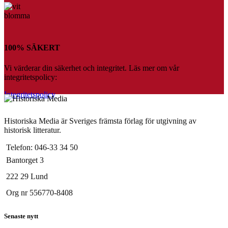
100% SÄKERT
Vi värderar din säkerhet och integritet. Läs mer om vår
integritetspolicy:
Integritetspolicy
Historiska Media är Sveriges främsta förlag för utgivning av
historisk litteratur.
Telefon: 046-33 34 50
Bantorget 3
222 29 Lund
Org nr 556770-8408
Senaste nytt