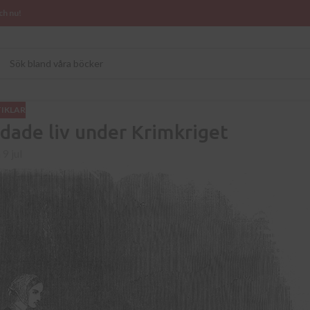
ch nu!
IKLAR
dade liv under Krimkriget
 9 jul