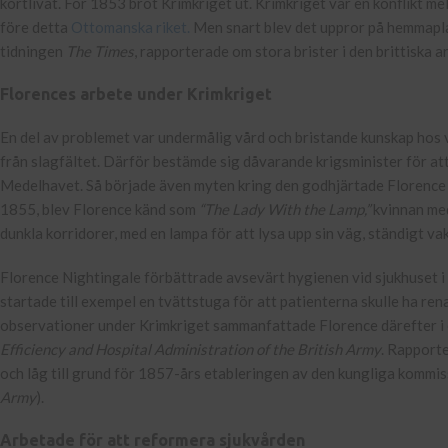
kortlivat. För 1853 bröt Krimkriget ut. Krimkriget var en konflikt m
före detta
Ottomanska riket.
Men snart blev det uppror på hemmapla
tidningen
The Times
, rapporterade om stora brister i den brittiska
Florences arbete under Krimkriget
En del av problemet var undermålig vård och bristande kunskap hos 
från slagfältet. Därför bestämde sig dåvarande krigsminister för att
Medelhavet. Så började även myten kring den godhjärtade Florence at
1855, blev Florence känd som
“The Lady With the Lamp,”
kvinnan med
dunkla korridorer, med en lampa för att lysa upp sin väg, ständigt va
Florence Nightingale förbättrade avsevärt hygienen vid sjukhuset i
startade till exempel en tvättstuga för att patienterna skulle ha re
observationer under Krimkriget sammanfattade Florence därefter i 
Efficiency and Hospital Administration of the British Army
. Rapport
och låg till grund för 1857-års etableringen av den kungliga kommis
Army
).
Arbetade för att reformera sjukvården