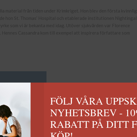
la material från tiden under Krimkriget. Hon blev den första kvinnli
ade hon St. Thomas’ Hospital och etablerade institutionen Nightinga
 yrke som vi är bekanta med idag. Utöver sjukvården var Florence
r. Hennes Cassandra kom till exempel att inspirera författare som
FÖLJ VÅRA UPPS
NYHETSBREV - 1
RABATT PÅ DITT 
KÖP!