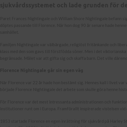
sjukvårdssystemet och lade grunden för d
Paret Frances Nightingale och William Shore Nightingale befann sig 
döptes passande till Florence. När hon dog 90 år senare hade henne
samhället.
Familjen Nightingale var välbärgade, religiöst fritänkande och libera
klass med den som gavs till förstfödda söner. Men i det viktoriansk
begränsade. Målet var att gifta sig och skaffa barn. Det ville däremo
Florence Nightingale går sin egen väg
När Florence var 22 år hade hon bestämt sig. Hennes kall i livet var v
började Florence Nightingale det arbete som skulle göra henne histo
För Florence var det mest intressanta administrationen och funktio
institutioner runt om i Europa. Framförallt inspirerade vistelsen vid
1853 startade Florence en egen inrättning för sjukvård på Harley S