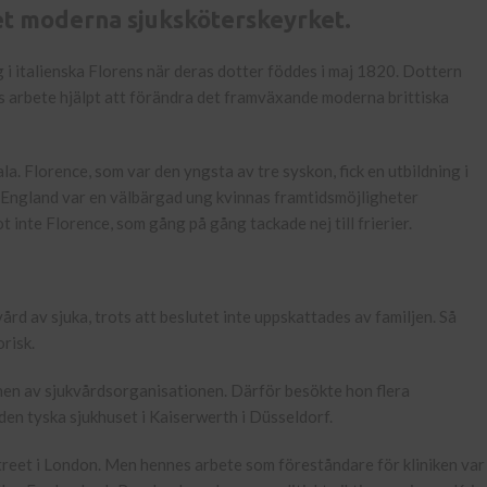
et moderna sjuksköterskeyrket.
i italienska Florens när deras dotter föddes i maj 1820. Dottern
s arbete hjälpt att förändra det framväxande moderna brittiska
la. Florence, som var den yngsta av tre syskon, fick en utbildning i
a England var en välbärgad ung kvinnas framtidsmöjligheter
t inte Florence, som gång på gång tackade nej till frierier.
ård av sjuka, trots att beslutet inte uppskattades av familjen. Så
risk.
nen av sjukvårdsorganisationen. Därför besökte hon flera
 den tyska sjukhuset i Kaiserwerth i Düsseldorf.
treet i London. Men hennes arbete som föreståndare för kliniken var