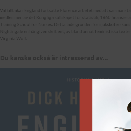
Väl tillbaka i England fortsatte Florence arbetet med att sammanstäl
medlemmen av det Kungliga sällskapet för statistik, 1860 finansier
Training School for Nurses. Detta lade grunden för sjuksköterskans
Nightingale en hängiven skribent, av bland annat feministiska texte
Virginia Wolf.
Du kanske också är intresserad av...