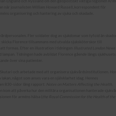
ellan England och Ryssland om den geopolitiskt viktiga regionen Krim
n när journalisten William Howard Russell, korrespondent för
 arméns organisering och hantering av sjuka och skadade.
vårdpersonalen. Fler soldater dog av sjukdomar som tyfoid än skado
 skicka Florence tillsammans med utvalda sjuksköterskor till
t formas. Efter en illustration i tidningen
Illustrated London News
 lampan. Tidningen hade avbildat Florence gående längs sjukhusets
kande över sina patienter.
 Skutari och arbetade med att organisera sjukvårdsinstitutionen. Ho
na lakan, något som anses vara en självklarhet idag. Hennes
en 830-sidor lång rapport:
Notes on Matters Affecting the Health,
en kom att påverka hur den militära organisationen hanterade sjukvå
sionen för arméns hälsa (
the Royal Commission for the Health of the