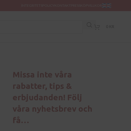
INTEGRITETSPOLICY
KONTAKT
PRESS
KÖPVILLKOR
0
KR
Missa inte våra
rabatter, tips &
erbjudanden! Följ
våra nyhetsbrev och
få…