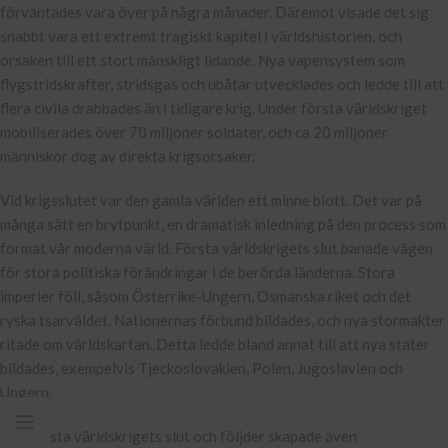
förväntades vara över på några månader. Däremot visade det sig
snabbt vara ett extremt tragiskt kapitel i världshistorien, och
orsaken till ett stort mänskligt lidande. Nya vapensystem som
flygstridskrafter, stridsgas och ubåtar utvecklades och ledde till att
flera civila drabbades än i tidigare krig. Under första världskriget
mobiliserades över 70 miljoner soldater, och ca 20 miljoner
människor dog av direkta krigsorsaker.
Vid krigsslutet var den gamla världen ett minne blott. Det var på
många sätt en brytpunkt, en dramatisk inledning på den process som
format vår moderna värld. Första världskrigets slut banade vägen
för stora politiska förändringar i de berörda länderna. Stora
imperier föll, såsom Österrike-Ungern, Osmanska riket och det
ryska tsarväldet. Nationernas förbund bildades, och nya stormakter
ritade om världskartan. Detta ledde bland annat till att nya stater
bildades, exempelvis Tjeckoslovakien, Polen, Jugoslavien och
Ungern.
Det första världskrigets slut och följder skapade även