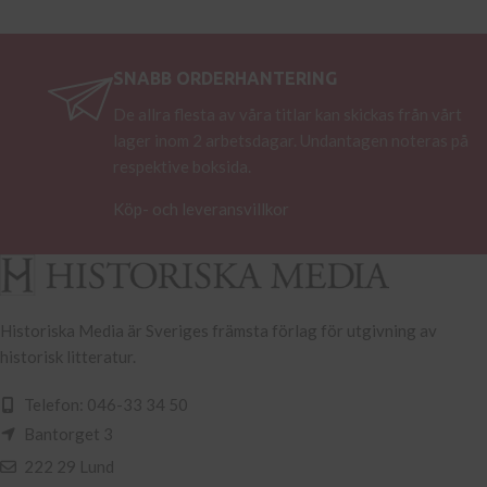
SNABB ORDERHANTERING
De allra flesta av våra titlar kan skickas från vårt
lager inom 2 arbetsdagar. Undantagen noteras på
respektive boksida.
Köp- och leveransvillkor
Historiska Media är Sveriges främsta förlag för utgivning av
historisk litteratur.
Telefon: 046-33 34 50
Bantorget 3
222 29 Lund