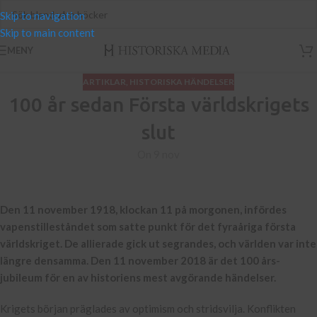
Skip to navigation
Skip to main content
MENY
ARTIKLAR
,
HISTORISKA HÄNDELSER
100 år sedan Första världskrigets
slut
On 9 nov
Den 11 november 1918, klockan 11 på morgonen, infördes
vapenstilleståndet som satte punkt för det fyraåriga första
världskriget. De allierade gick ut segrandes, och världen var inte
längre densamma. Den 11 november 2018 är det 100 års-
jubileum för en av historiens mest avgörande händelser.
Krigets början präglades av optimism och stridsvilja. Konflikten