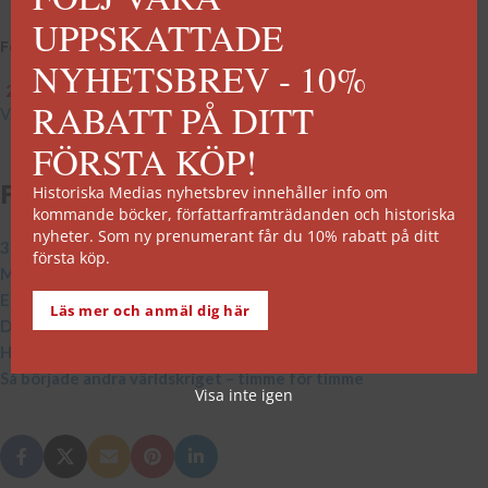
UPPSKATTADE
Första världskriget
NYHETSBREV - 10%
289
kr
RABATT PÅ DITT
Välj alternativ
FÖRSTA KÖP!
Fler artiklar:
Historiska Medias nyhetsbrev innehåller info om
kommande böcker, författarframträdanden och historiska
nyheter. Som ny prenumerant får du 10% rabatt på ditt
300 år sedan Karl XII:s död
första köp.
Myten om Tåget över Stora Bält
Et tu, Brute – Mordet på Gaius Julius Caesar
Läs mer och anmäl dig här
Danska flaggan fyller 800 år
Hans och Sophie Scholl – Den vita rosen
Så började andra världskriget – timme för timme
Visa inte igen