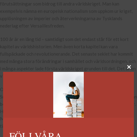
förutsättningar som bidrog till andra världskriget. Man kan
exempelvis nämna en europeisk nationalism som uppkom ur kriget,
upplösningen av imperier och återverkningarna av Tysklands
nederlag efter Versaillesfreden.
100 år är en lång tid – samtidigt som det endast står för ett kort
kapitel av världshistorien. Men även korta kapitel kan vara
fullspäckade och revolutionerande. Det senaste seklet har kommit
med många stora förändringar i samhället och världsordningen, och
i många aspekter lade första världskriget grunden till det. Det är en
viktig historia att minnas, särskilt angelägen på denna årsdag.
Om du vill lära dig mer om konflikten kan vi rekommendera Marco
Smedbergs bok
Första världskriget
.
På ett gripande sätt blandar han
beskrivningar av det militära förloppet med ögonvittnesskildringar.
Han skildrar allt från fjärran stridsområden i tyska Östafrika och
Mellanöstern till luftkriget mot Storbritannien – och även det arv
till eftervärlden som kriget lämnade efter sig.
FÖLJ VÅRA