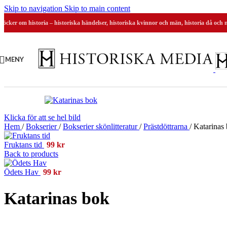
Skip to navigation
Skip to main content
Böcker om historia – historiska händelser, historiska kvinnor och män, historia då och 
MENY
Klicka för att se hel bild
Hem
/
Bokserier
/
Bokserier skönlitteratur
/
Prästdöttrarna
/
Katarinas
Fruktans tid
99
kr
Back to products
Ödets Hav
99
kr
Katarinas bok