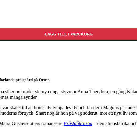
LÄGG TILL I VARUKORG
orlanda prästgård på Orust.
ba sliter ont under sin nya unga styvmor Anna Theodora, en gång Katarin
kornas många synder.
om var skälet till att hon själv tvingades fly och brodern Magnus piskad
tyvmoderns förtryck. Snart nog är hon på väg söderut, mot ett nytt liv so
 Maria Gustavsdotters romanserie
Prästdöttrarna
– den atmosfärrika och