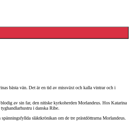
as bästa vän. Det är en tid av missväxt och kalla vintrar och i
es blodig av sin far, den nitiske kyrkoherden Morlandeus. Hos Katarina
m tyghandlarhustru i danska Ribe.
 spänningsfyllda släktkrönikan om de tre prästdöttrarna Morlandeus.