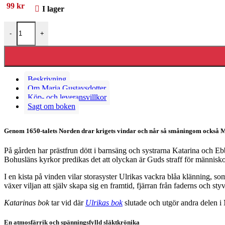
99
kr
I lager
Katarinas bok mängd
-
+
Beskrivning
Om Maria Gustavsdotter
Köp- och leveransvillkor
Sagt om boken
Genom 1650-talets Norden drar krigets vindar och når så småningom också M
På gården har prästfrun dött i barnsäng och systrarna Katarina och Eb
Bohusläns kyrkor predikas det att olyckan är Guds straff för männis
I en kista på vinden vilar storasyster Ulrikas vackra blåa klänning, s
växer viljan att själv skapa sig en framtid, fjärran från faderns och s
Katarinas bok
tar vid där
Ulrikas bok
slutade och utgör andra delen i
En atmosfärrik och spänningsfylld släktkrönika