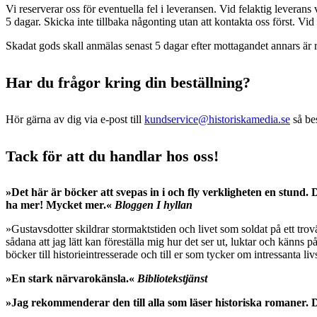
Vi reserverar oss för eventuella fel i leveransen. Vid felaktig leverans 
5 dagar. Skicka inte tillbaka någonting utan att kontakta oss först. V
Skadat gods skall anmälas senast 5 dagar efter mottagandet annars är r
Har du frågor kring din beställning?
Hör gärna av dig via e-post till
kundservice@historiskamedia.se
så bes
Tack för att du handlar hos oss!
»Det här är böcker att svepas in i och fly verkligheten en stund
ha mer! Mycket mer.«
Bloggen I hyllan
»Gustavsdotter skildrar stormaktstiden och livet som soldat på ett trovär
sådana att jag lätt kan föreställa mig hur det ser ut, luktar och känn
böcker till historieintresserade och till er som tycker om intressanta l
»En stark närvarokänsla.«
Bibliotekstjänst
»Jag rekommenderar den till alla som läser historiska romaner. D