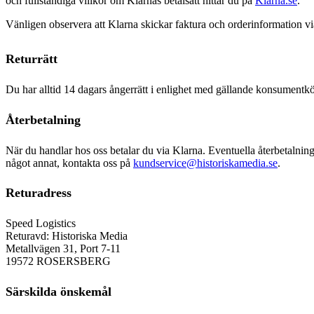
och fullständiga villkor om Klarnas betalsätt hittar du på
Klarna.se
.
Vänligen observera att Klarna skickar faktura och orderinformation via 
Returrätt
Du har alltid 14 dagars ångerrätt i enlighet med gällande konsumentköp
Återbetalning
När du handlar hos oss betalar du via Klarna. Eventuella återbetalnin
något annat, kontakta oss på
kundservice@historiskamedia.se
.
Returadress
Speed Logistics
Returavd: Historiska Media
Metallvägen 31, Port 7-11
19572 ROSERSBERG
Särskilda önskemål