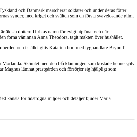
m Tyskland och Danmark marscherar soldater och under deras fötter
kornas synder, med kriget och svälten som en första svavelosande glimt
r äldsta dottern Ulrikas namn för evigt utplånat och när
ru, den forna väninnan Anna Theodora, tagit makten över hushållet.
oherden och i stället gifts Katarina bort med tyghandlare Brynolf
it i Morlanda. Skämtet med den blå klänningen som kostade henne själv
ar Magnus lämnat prästgården och försörjer sig hjälpligt som
ed känsla för tidstrogna miljöer och detaljer bjuder Maria