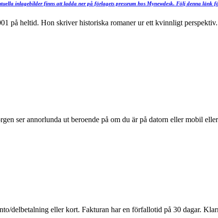
ntuella inlagebilder finns att ladda ner på förlagets pressrum hos Mynewdesk. Följ denna länk fö
1 på heltid. Hon skriver historiska romaner ur ett kvinnligt perspektiv. 
rgen ser annorlunda ut beroende på om du är på datorn eller mobil eller 
to/delbetalning eller kort. Fakturan har en förfallotid på 30 dagar. Klar