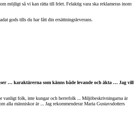
om möjligt så vi kan rätta till felet. Felaktig vara ska reklameras inom
at gods tills du har fått din ersättningsleverans.
n läser … karaktärerna som känns både levande och äkta … Jag vill
för vanligt folk, inte kungar och herrefolk ... Miljöbeskrivningarna är
is som alla människor är ... Jag rekommenderar Maria Gustavsdotters