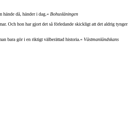
om hände då, händer i dag.«
Bohusläningen
r. Och hon har gjort det så förledande skickligt att det aldrig tynger
n bara gör i en riktigt välberättad historia.«
Västmanländskans