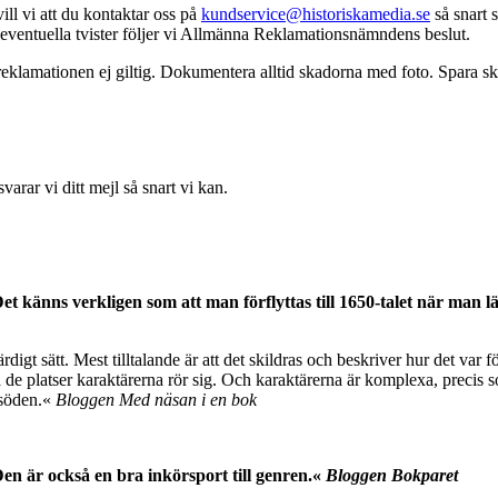
vill vi att du kontaktar oss på
kundservice@historiskamedia.se
så snart s
id eventuella tvister följer vi Allmänna Reklamationsnämndens beslut.
eklamationen ej giltig. Dokumentera alltid skadorna med foto. Spara skad
varar vi ditt mejl så snart vi kan.
. Det känns verkligen som att man förflyttas till 1650-talet när ma
digt sätt. Mest tilltalande är att det skildras och beskriver hur det var 
s på de platser karaktärerna rör sig. Och karaktärerna är komplexa, prec
ivsöden.«
Bloggen Med näsan i en bok
en är också en bra inkörsport till genren.«
Bloggen Bokparet