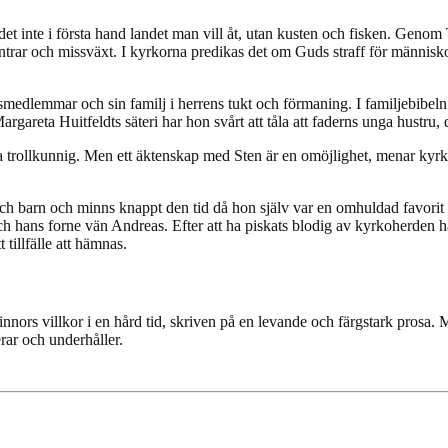
det inte i första hand landet man vill åt, utan kusten och fisken. Geno
vintrar och missväxt. I kyrkorna predikas det om Guds straff för männis
dlemmar och sin familj i herrens tukt och förmaning. I familjebibeln ä
Margareta Huitfeldts säteri har hon svårt att tåla att faderns unga hust
ra trollkunnig. Men ett äktenskap med Sten är en omöjlighet, menar kyrk
 och barn och minns knappt den tid då hon själv var en omhuldad favor
h hans forne vän Andreas. Efter att ha piskats blodig av kyrkoherden h
tillfälle att hämnas.
nors villkor i en hård tid, skriven på en levande och färgstark prosa. M
erar och underhåller.