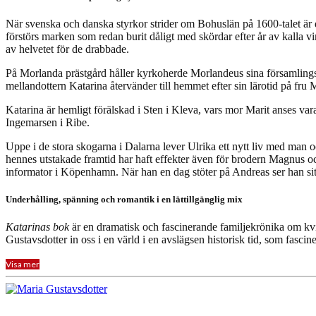
När svenska och danska styrkor strider om Bohuslän på 1600-talet är 
förstörs marken som redan burit dåligt med skördar efter år av kalla 
av helvetet för de drabbade.
På Morlanda prästgård håller kyrkoherde Morlandeus sina församlingsme
mellandottern Katarina återvänder till hemmet efter sin lärotid på fru 
Katarina är hemligt förälskad i Sten i Kleva, vars mor Marit anses va
Ingemarsen i Ribe.
Uppe i de stora skogarna i Dalarna lever Ulrika ett nytt liv med man
hennes utstakade framtid har haft effekter även för brodern Magnus oc
informator i Köpenhamn. När han en dag stöter på Andreas ser han sitt 
Underhålling, spänning och romantik i en lättillgänglig mix
Katarinas bok
är en dramatisk och fascinerande familjekrönika om kvin
Gustavsdotter in oss i en värld i en avslägsen historisk tid, som fascin
Visa mer