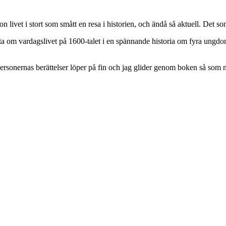
livet i stort som smått en resa i historien, och ändå så aktuell. Det s
ta om vardagslivet på 1600-talet i en spännande historia om fyra ungdoma
rsonernas berättelser löper på fin och jag glider genom boken så som ma