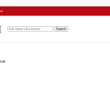
nu!
Search
 bok