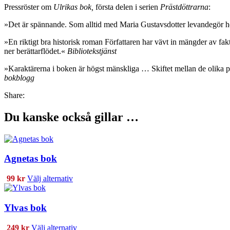
Pressröster om
Ulrikas bok,
första delen i serien
Prästdöttrarna
:
»Det är spännande. Som alltid med Maria Gustavsdotter levandegör hon 
»En riktigt bra historisk roman Författaren har vävt in mängder av fak
ner berättarflödet.«
Bibliotekstjänst
»Karaktärerna i boken är högst mänskliga … Skiftet mellan de olika pe
bokblogg
Share:
Du kanske också gillar …
Agnetas bok
Den
99
kr
Välj alternativ
här
produkten
har
Ylvas bok
flera
varianter.
Den
249
kr
Välj alternativ