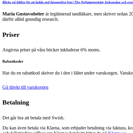
Klicka på bilden för att ladda ned högupplöst foto! Fler författarporträtt, bokomslag och eve
Maria Gustavsdotter
är legitimerad tandläkare, men skriver sedan 200
därför alltid grundlig research.
Priser
Angivna priser på våra böcker inkluderar 6% moms.
Rabattkoder
Har du en rabattkod skriver du i den i fältet under varukorgen. Varuko
Gå direkt till varukorgen
Betalning
Det går bra att betala med Swish.
Du kan även betala via Klarna, som erbjuder betalning via faktura, kon